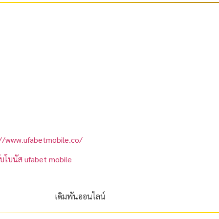
บเว็บพนันที่ปรับให้เหมาะกับการเล่นบนมือถือ ไม่ต้อง
ง แค่เปิดบราวเซอร์ก็เข้าเล่นได้ทันที จุดที่หลายคนชอบ
ได้ ไม่ว่าจะอยู่บ้าน นั่งรถ หรือมีเวลาว่างนิดหน่อยก็
เลย ไม่ต้องรอเปิดคอมให้เสียเวลา
งเข้า ufabet mobile:
//www.ufabetmobile.co/