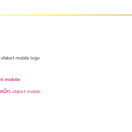
BET MOBILE
et mobile
เว็บแท้เว็บตรง เว็บแม่